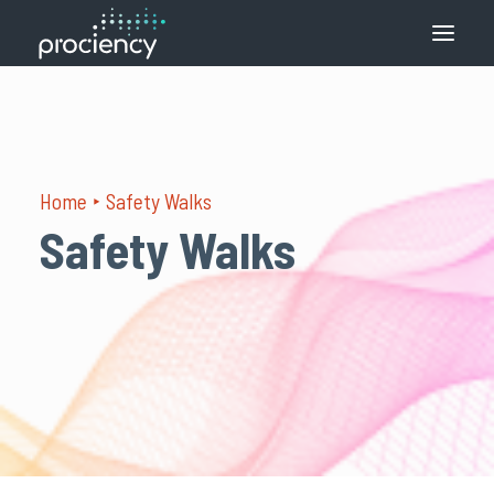
Qué hacemos
Cómo lo hacemos
Home
Safety Walks
Soluciones
Safety Walks
Contacto
Español