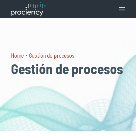
Qué hacemos
Cómo lo hacemos
Home
Gestión de procesos
Soluciones
Gestión de procesos
Contacto
Español